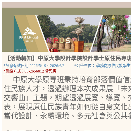
【活動轉知】中原大學設計學院設計學士原住民專班
*
訊息有效
日期:
2026/5/19
~
2026/6/3
*
公告單位：
學務處原住民族學生
*
聯絡方式：
03-2656012 曾恩惠
中原大學原專班秉持培育部落價值信
住民族人才，透過辦理本次成果展「未
交響曲」主題，期望透過展覽、導覽、
表，展現原住民族青年如何從自身文化
當代設計、永續環境、多元社會與公共