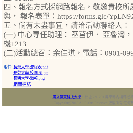
四、報名方式採網路報名，敬邀貴校所
與， 報名表單：https://forms.gle/YpLN
五、倘有未盡事宜，請洽活動聯絡人：
(一) 中心專任助理： 巫莒伊． 亞魯灣， 電
機1213
(二)活動總召：余佳琪，電話：0901-099
附件:
長榮大學-流程表.pdf
長榮大學-校園圖.jpg
長榮大學-海報.png
相關連結
國立屏東科技大學
‧校址：91201 屏東縣內埔鄉老埤村
Copyright@2018 All Rights Reserved 版權