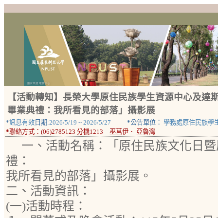
【活動轉知】長榮大學原住民族學生資源中心及達斯
畢業典禮：我所看見的部落」攝影展
*
訊息有效
日期:
2026/5/19
~
2026/5/27
*
公告單位：
學務處原住民族學
*
聯絡方式：
(06)2785123 分機1213 巫莒伊． 亞魯灣
一、活動名稱：「原住民族文化日暨
禮：
我所看見的部落」攝影展。
二、活動資訊：
(一)活動時程：