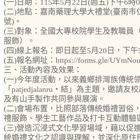
(一)日期：115年5月22日(週五)下午6時
(二)地點：嘉南藥理大學大禮堂(臺南巿
號)。
(三)對象：全國大專校院學生及教職員
服飾）。
(四)線上報名：即日起至5月20日，下午
(五)報名網址：https://forms.gle/UYmNo
三、活動內容及效果：
(一)今年度活動，以來義鄉排灣族傳統
「patjedjalanru・結」為主題，邀請
及有山手製作共同參與展演。
(二)會場布置，比照部落傳統婚禮習俗
禮服飾、學生工藝作品及打卡互動體驗
(三)營造沉浸式文化學習場域，藉以促
統婚禮文化之認識與理解，並深化原住