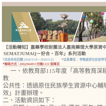
【活動轉知】嘉藥學校財團法人嘉南藥理大學原資中心
SEMATJUMAQ－好合・百年」系列活動
*
訊息有效
日期:
2026/5/19
~
2026/5/22
*
公告單位：
學務處原住民族學
*
聯絡方式：
(06)2664911分機1222 張陳羽
一、依教育部115年度「高等教育深
教
公共性：透過原住民族學生資源中心輔
效」計畫辦理。
二、活動資訊如下：