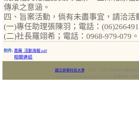
傳承之意涵。
四、旨案活動，倘有未盡事宜，請洽活
(一)專任助理張陳羽；電話：(06)266491
(二)社長羅翊希；電話：0968-979-079
附件:
嘉藥_活動海報.pdf
相關連結
國立屏東科技大學
‧校址：91201 屏東縣內埔鄉老埤村
Copyright@2018 All Rights Reserved 版權