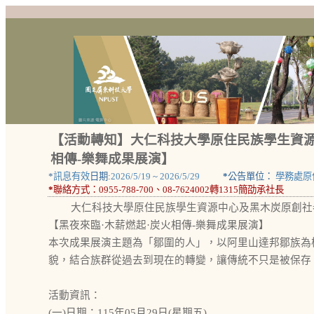
【活動轉知】大仁科技大學原住民族學生資源
相傳-樂舞成果展演】
*
訊息有效
日期:
2026/5/19
~
2026/5/29
*
公告單位：
學務處原
*
聯絡方式：
0955-788-700、08-7624002轉1315簡劭承社長
大仁科技大學原住民族學生資源中心及黑木炭原創社
【黑夜來臨·木薪燃起·炭火相傳-樂舞成果展演】
本次成果展演主題為「鄒圍的人」，以阿里山達邦鄒族為
貌，結合族群從過去到現在的轉變，讓傳統不只是被保存
活動資訊：
(一)日期：115年05月29日(星期五)