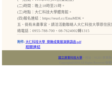
(二)時間：晚上18時至21時。
(三)地點：大仁科技大學體育館。
(四)報名連結：https://reurl.cc/EmaMDK。
五、倘有未盡事宜，請洽活動聯絡人大仁科技大學原住民
絡電話：0955-788-700、08-7624002轉1315
附件:
大仁科技大學_樂舞成果展演邀請函.pdf
相關連結
國立屏東科技大學
‧校址：91201 屏東縣
Copyright@2018 All Rights Res