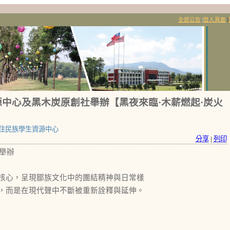
全部公告
|
登入頁面
|
中心及黑木炭原創社舉辦【黑夜來臨·木薪燃起·炭火
住民族學生資源中心
分享
|
列印
舉辦
核心，呈現鄒族文化中的團結精神與日常樣
，而是在現代聲中不斷被重新詮釋與延伸。