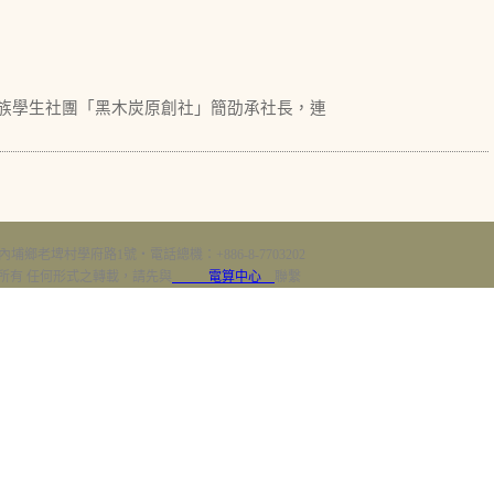
族學生社團「黑木炭原創社」簡劭承社長，連
內埔鄉老埤村學府路1號‧電話總機：+886-8-7703202
erved 版權所有 任何形式之轉載，請先與
電算中心
聯繫