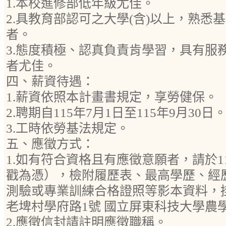
1.本校進修部低年級尤佳。
2.具教育部認可之大學(含)以上，熟悉
者。
3.態度積極、認真負責肯學習，具有服
者尤佳。
四、薪資待遇：
1.薪資依照本計畫書規定，享勞健保。
2.聘期自115年7月1日至115年9月30日
3.工時依勞基法規定。
五、應徵方式：
1.如有符合資格且有應徵意願者，請於11
戳為憑），檢附履歷表、最高學歷、經
測驗或專業訓練合格證照等影本資料，
老埤村學府路1號 國立屏東科技大學農
2.應徵信封請註明應徵職稱。