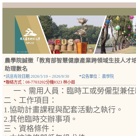
農學院誠徵「教育部智慧健康產業跨領域生技人才
助理數名
*
訊息有效
日期:
2026/5/19
~
2026/9/30
*
公告單位：
農學院
*
聯絡方式：
08-7703202分機8323 林小姐
一、需用人員：臨時工或勞僱型兼任
二、工作項目：
1.協助計畫課程與配套活動之執行。
2.其他臨時交辦事項。
三、資格條件：