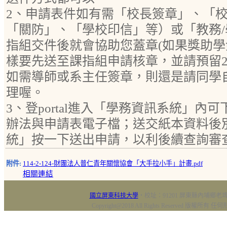
2、申請表件如有需「校長簽章」、「
「關防」、「學校印信」等）或「教務
指組交件後就會協助您蓋章(如果獎助
樣要先送至課指組申請核章，並請預留2
如需導師或系主任簽章，則還是請同學
理喔。
3、登portal進入「學務資訊系統」內
辦法與申請表電子檔；送交紙本資料後
統」按一下送出申請，以利後續查詢審
附件:
114-2-124-財團法人普仁青年關懷協會「大手拉小手」計畫.pdf
相關連結
國立屏東科技大學
‧校址：91201 屏東縣內埔鄉老埤村
Copyright@2018 All Rights Reserved 版權