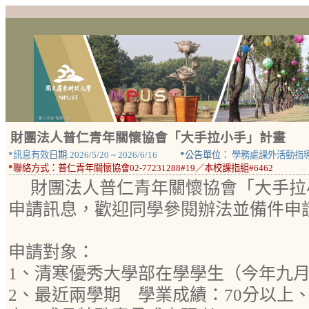
財團法人普仁青年關懷協會「大手拉小手」計畫
*
訊息有效
日期:
2026/5/20
~
2026/6/16
*
公告單位：
學務處課外活動指
*
聯絡方式：
普仁青年關懷協會02-77231288#19／本校課指組#6462
財團法人普仁青年關懷協會「大手拉
申請訊息，歡迎同學參閱辦法並備件申
申請對象：
1、清寒優秀大學部在學學生（今年九
2、最近兩學期 學業成績：70分以上、