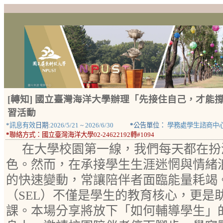
[轉知] 國立臺灣海洋大學辦理「先接住自己，才
習活動
*
訊息有效
日期:
2026/5/21
~
2026/6/30
*
公告單位：
學務處學生諮商中
*
聯絡方式：
國立臺灣海洋大學02-24622192轉#1094
在大學校園第一線，我們每天都在扮
色。然而，在承接學生生涯迷惘與情緒
的快速變動，常讓陪伴者面臨能量耗竭
（SEL）不僅是學生的教育核心，更是
課。本場分享將放下「如何輔導學生」