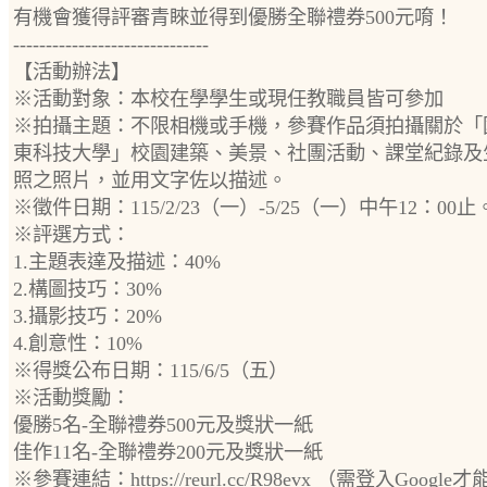
有機會獲得評審青睞並得到優勝全聯禮券500元唷！
------------------------------
【活動辦法】
※活動對象：本校在學學生或現任教職員皆可參加
※拍攝主題：不限相機或手機，參賽作品須拍攝關於「
東科技大學」校園建築、美景、社團活動、課堂紀錄及
照之照片，並用文字佐以描述。
※徵件日期：115/2/23（一）-5/25（一）中午12：00止
※評選方式：
1.主題表達及描述：40%
2.構圖技巧：30%
3.攝影技巧：20%
4.創意性：10%
※得獎公布日期：115/6/5（五）
※活動獎勵：
優勝5名-全聯禮券500元及獎狀一紙
佳作11名-全聯禮券200元及獎狀一紙
※參賽連結：https://reurl.cc/R98evx （需登入Google