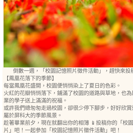
倒數一週，「校園記憶照片徵件活動」，趕快來投
【鳳凰花落下的季節】
每當鳳凰花盛開，校園便悄悄染上了夏日的色彩。
火紅的花瓣悄悄落下，鋪滿了校園的道路與草地，也為
業的學子送上滿滿的祝福。
或許我們總匆匆走過校園，卻很少停下腳步，好好欣賞
屬於屏科大的季節風景。
趁著畢業前夕，現在就翻出你的相簿 📱投稿你的「校
片」吧！一起參加「校園記憶照片徵件活動」吧！