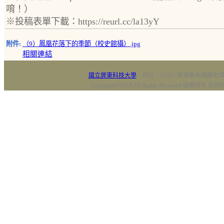
唷！）
※投稿表單下載：https://reurl.cc/la13yY
附件:
（9）鳳凰花落下的季節（校史館攝）.jpg
相關連結
國立屏東科技大學
‧校址：91201 屏東縣內埔鄉老埤村
Copyright@2018 All Rights Reserved 版權