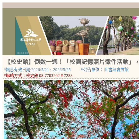
【校史館】倒數一週！「校園記憶照片徵件活動」
*
訊息有效
日期:
2026/5/21
~
2026/5/25
*
公告單位：
圖書與會展館
*
聯絡方式：
校史館 08-7703202 # 7283