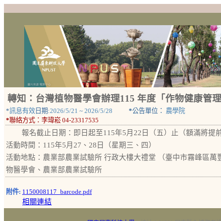
轉知：台灣植物醫學會辦理115 年度「作物健康
*
訊息有效
日期:
2026/5/21
~
2026/5/28
*
公告單位：
農學院
*
聯絡方式：
李瑋崧 04-23317535
報名截止日期：即日起至115年5月22日（五）止（額滿將提
活動時間：115年5月27、28日（星期三、四）
活動地點：農業部農業試驗所 行政大樓大禮堂 （臺中市霧峰區萬豐
物醫學會、農業部農業試驗所
附件:
1150008117_barcode.pdf
相關連結