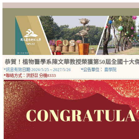
恭賀！植物醫學系陳文華教授榮獲第50屆全國十大
*
訊息有效
日期:
2026/5/25
~
2027/5/26
*
公告單位：
農學院
*
聯絡方式：
洪舒苡 分機8333