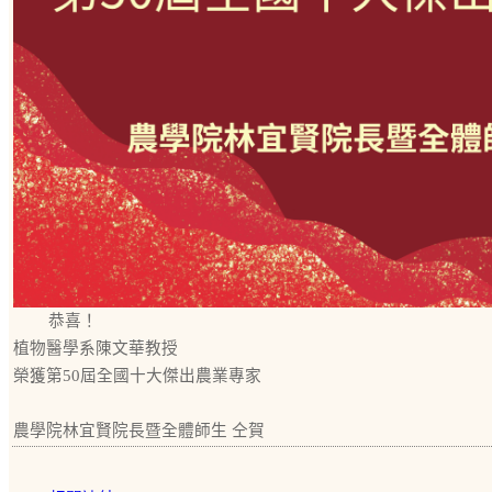
恭喜！
植物醫學系陳文華教授
榮獲第50屆全國十大傑出農業專家
農學院林宜賢院長暨全體師生 仝賀