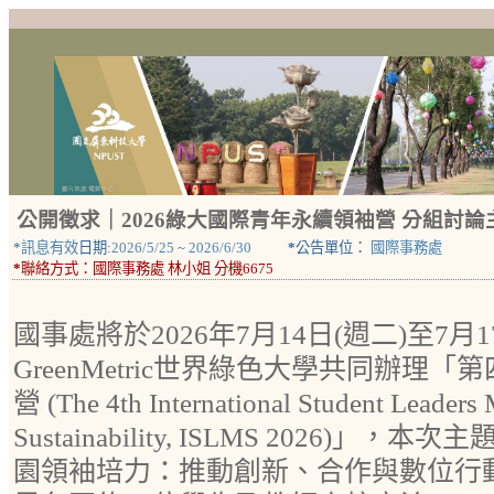
公開徵求｜2026綠大國際青年永續領袖營 分組討論
*
訊息有效
日期:
2026/5/25
~
2026/6/30
*
公告單位：
國際事務處
*
聯絡方式：
國際事務處 林小姐 分機6675
國事處將於2026年7月14日(週二)至7月1
GreenMetric世界綠色大學共同辦理
營 (The 4th International Student Leaders
Sustainability, ISLMS 2026)
園領袖培力：推動創新、合作與數位行