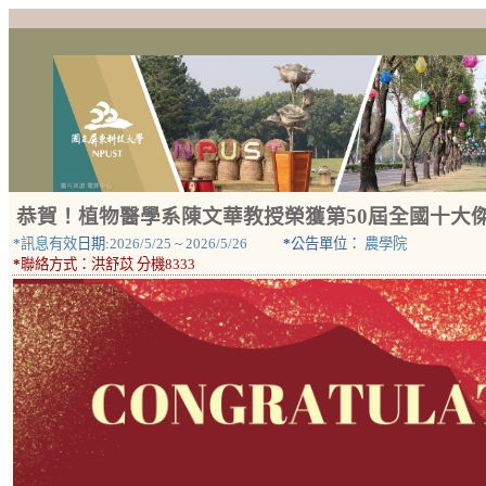
恭賀！植物醫學系陳文華教授榮獲第50屆全國十大
*
訊息有效
日期:
2026/5/25
~
2026/5/26
*
公告單位：
農學院
*
聯絡方式：
洪舒苡 分機8333