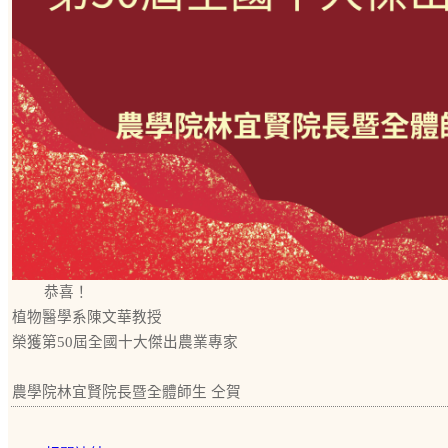
恭喜！
植物醫學系陳文華教授
榮獲第50屆全國十大傑出農業專家
農學院林宜賢院長暨全體師生 仝賀