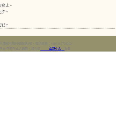
的攀比。
進步。
挑戰。
內埔鄉老埤村學府路1號‧電話總機：+886-8-7703202
erved 版權所有 任何形式之轉載，請先與
電算中心
聯繫