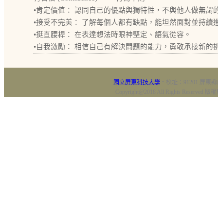
•肯定價值： 認同自己的優點與獨特性，不與他人做無謂
•接受不完美： 了解每個人都有缺點，能坦然面對並持續
•挺直腰桿： 在表達想法時眼神堅定、語氣從容。
•自我激勵： 相信自己有解決問題的能力，勇敢承接新的
國立屏東科技大學
‧校址：91201 屏東縣
Copyright@2018 All Rights Res