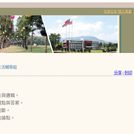
全部公告
|
登入頁面
|
生活輔導組
分享
|
列印
性與邏輯。
觀點與答案。
判斷。
的論點。