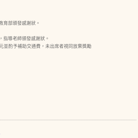
教育部頒發感謝狀。
，指導老師頒發感謝狀。
00元並酌予補助交通費，未出席者視同放棄獎勵