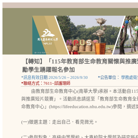
【轉知】「115年教育部生命教育關懷與推廣
勵學生踴躍報名參加
*
訊息有效
日期:
2026/5/26
~
2026/9/30
*
公告單位：
學務處衛
*
聯絡方式：
7611~邱護理師
由教育部生命教育中心(南華大學)承辦。本活動自1
與推廣短片競賽」。活動訊息請逕至「教育部生命教育全球資訊網」(ht
命教育中心」(https://lifeeducation.nhu.edu.tw)
(一)徵選主題：走出自己．看見微光。
(二)參與對象：高級中等學校、大專校院大學部及研究所