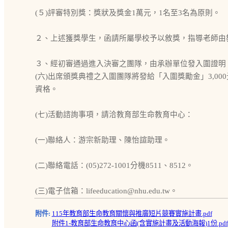
(５)評審特別獎：獎狀及獎金1萬元，1名至3名為原則。
２、上述獲獎學生，函請所屬學校予以敘獎，指導老師由
３、經初審通過進入決審之團隊，由承辦單位發入圍證明
(六)出席頒獎典禮之入圍團隊將發給「入圍獎勵金」3,0
資格。
(七)活動諮詢事項，請洽教育部生命教育中心：
(一)聯絡人：游宗新助理、陳怡諠助理。
(二)聯絡電話：(05)272-1001分機8511、8512。
(三)電子信箱：lifeeducation@nhu.edu.tw。
附件:
115年教育部生命教育關懷與推廣短片競賽實施計畫.pdf
附件1-教育部生命教育中心函(含實施計畫及活動海報)1份.pdf