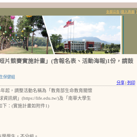
全部公告
|
登入頁面
|
短片競賽實施計畫」(含報名表、活動海報)1份，請鼓
生保健組
分享
|
列印
15年起，調整活動名稱為「教育部生命教育關懷
tps://life.edu.tw/)及「南華大學生
參閱，摘述如下：(實施計畫如附件1)
在學學生，不分組。