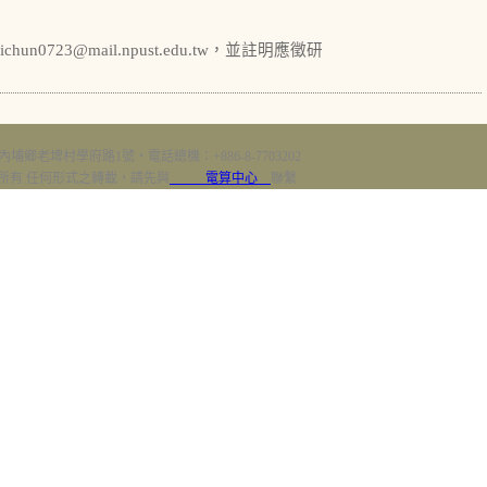
23@mail.npust.edu.tw，並註明應徵研
內埔鄉老埤村學府路1號‧電話總機：+886-8-7703202
erved 版權所有 任何形式之轉載，請先與
電算中心
聯繫