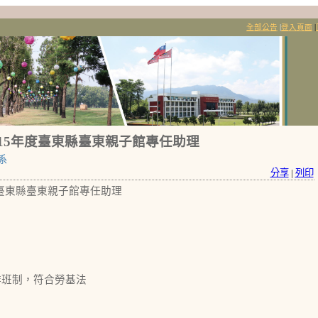
全部公告
|
登入頁面
|
15年度臺東縣臺東親子館專任助理
系
分享
|
列印
臺東縣臺東親子館專任助理
月排班制，符合勞基法