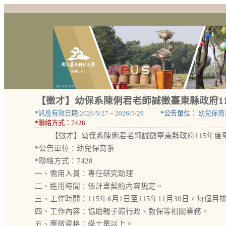
【徵才】幼保系陳俐君老師誠徵臺東縣政府1
*
訊息有效
日期:
2026/5/27
~
2026/5/29
*
公告單位：
幼兒保育
*
聯絡方式：
7428
【徵才】幼保系陳俐君老師誠徵臺東縣政府115年度
*公告單位：幼兒保育系
*聯絡方式：7428
一、需用人員：專任研究助理
二、進用時間：依計畫契約內容規定。
三、工作時間：115年6月1日至115年11月30日，每個
四、工作內容：協助親子館行政、教保等相關業務。
五、應徵資格：學士畢以上。