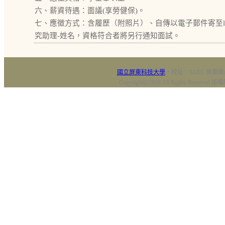
六、薪資待遇：面議(享勞健保)。
七、應徵方式：含履歷（附照片）、自傳以電子郵件寄至lichun07
究助理-姓名，資格符合者將另行通知面試。
國立屏東科技大學
‧校址：91201 屏東縣
Copyright@2018 All Rights Res