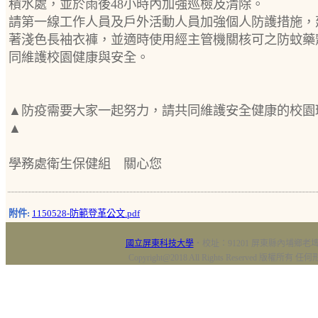
積水處，並於雨後48小時內加強巡檢及清除。
請第一線工作人員及戶外活動人員加強個人防護措施，
著淺色長袖衣褲，並適時使用經主管機關核可之防蚊藥
同維護校園健康與安全。
▲防疫需要大家一起努力，請共同維護安全健康的校園
▲
學務處衛生保健組 關心您
附件:
1150528-防範登革公文.pdf
國立屏東科技大學
‧校址：91201 屏東縣內埔鄉老埤村
Copyright@2018 All Rights Reserved 版權