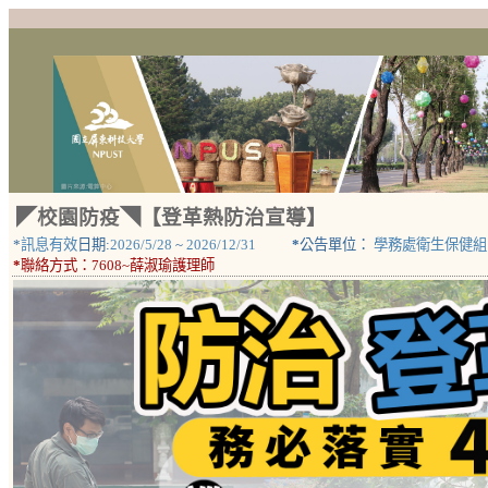
◤校園防疫◥【登革熱防治宣導】
*
訊息有效
日期:
2026/5/28
~
2026/12/31
*
公告單位：
學務處衛生保健組
*
聯絡方式：
7608~薛淑瑜護理師