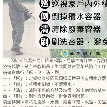
因近期氣溫升高且降雨頻繁，易孳生病媒蚊，為防
疫情擴散，請全校教職員工生共同落實登革熱防治工作
請確實執行「巡、倒、清、刷」：
一、「巡」：定期巡查校園及周邊環境是否有積水容器
二、「倒」：將積水倒掉，不留積水。
三、「清」：清除不用的容器及垃圾，減少病媒蚊孳生
四、「刷」：刷洗容器內壁，避免蟲卵附著。
另請特別注意花盆底盤、水桶、廢棄容器、水溝、天溝