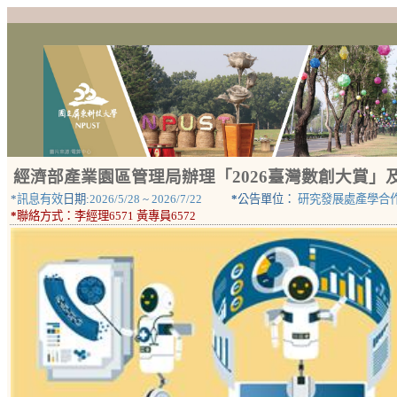
經濟部產業園區管理局辦理「2026臺灣數創大賞
*
訊息有效
日期:
2026/5/28
~
2026/7/22
*
公告單位：
研究發展處產學合
*
聯絡方式：
李經理6571 黃專員6572