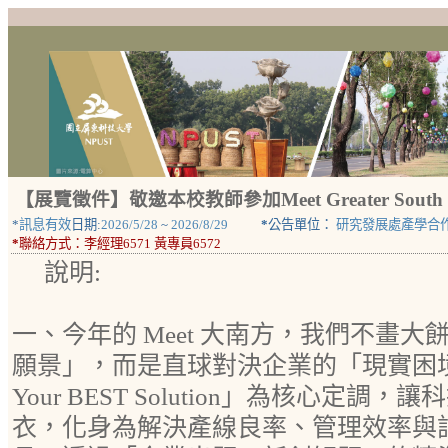
【展覽徵件】敬邀本校教師參加Meet Greater So
*
訊息有效
日期:
2026/5/28
~
2026/8/29
*
公告單位：
研究發展處產學合
*
聯絡方式：
李經理6571 黃專員6572
說明:
一、今年的 Meet 大南方，我們不畫
願景」，而是直球對決企業的「現實困境
Your BEST Solution」為核心定
衣，化身為解決產線良率、管理效率與