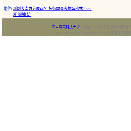
附件:
新創大南方參展報名-技術調查表標準格式.docx
相關連結
國立屏東科技大學
‧校址：91201 屏東縣內埔鄉老埤村
Copyright@2018 All Rights Reserved 版權