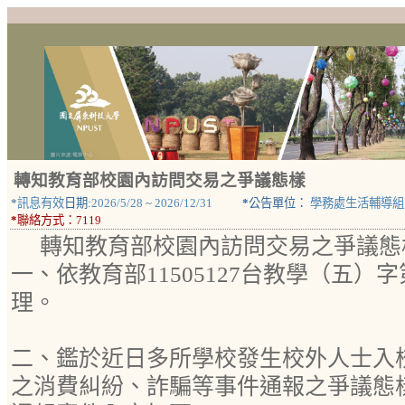
轉知教育部校園內訪問交易之爭議態樣
*
訊息有效
日期:
2026/5/28
~
2026/12/31
*
公告單位：
學務處生活輔導組
*
聯絡方式：
7119
轉知教育部校園內訪問交易之爭議態
一、依教育部11505127台教學（五）字第1
理。
二、鑑於近日多所學校發生校外人士入
之消費糾紛、詐騙等事件通報之爭議態