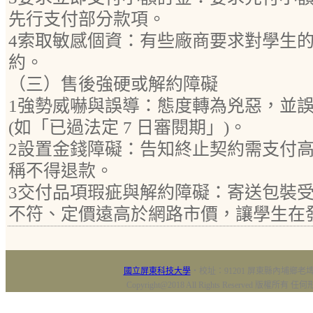
先行支付部分款項。
4索取敏感個資：有些廠商要求對學生
約。
（三）售後強硬或解約障礙
1強勢威嚇與誤導：態度轉為兇惡，並
(如「已過法定 7 日審閱期」)。
2設置金錢障礙：告知終止契約需支付
稱不得退款。
3交付品項瑕疵與解約障礙：寄送包裝
不符、定價遠高於網路市價，讓學生在
國立屏東科技大學
‧校址：91201 屏東縣內埔鄉老埤村
Copyright@2018 All Rights Reserved 版權