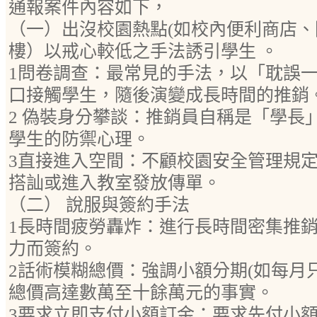
通報案件內容如下，
（一）出沒校園熱點(如校內便利商店
樓）以戒心較低之手法誘引學生 。
1問卷調查：最常見的手法，以「耽誤
口接觸學生，隨後演變成長時間的推銷
2 偽裝身分攀談：推銷員自稱是「學長
學生的防禦心理。
3直接進入空間：不顧校園安全管理規
搭訕或進入教室發放傳單。
（二） 說服與簽約手法
1長時間疲勞轟炸：進行長時間密集推
力而簽約。
2話術模糊總價：強調小額分期(如每月
總價高達數萬至十餘萬元的事實。
3要求立即支付小額訂金：要求先付小