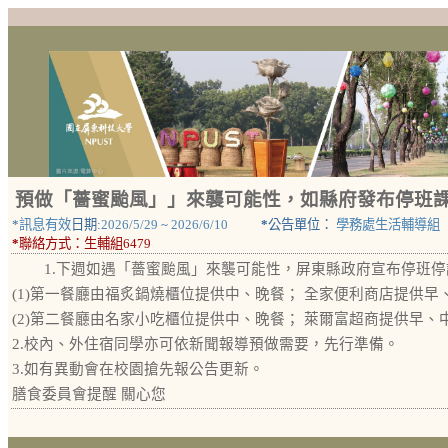
預做「薔蜜颱風」」來襲可能性，如縣府發布停班
*
訊息有效
日期:
2026/5/29
~
2026/6/10
*
公告單位：
學務處生活輔導組
*
聯絡方式：
生輔組6479
1.下週如遇「薔蜜颱風」來襲可能性，屏東縣政府宣布停班停
(1)第一餐廳由福炙鍋燒櫃位提供中、晚餐； 全家便利商店提供早
(2)第二餐廳由名家小吃櫃位提供中、晚餐； 萊爾富超商提供早、
2.校內、外住宿同學亦可依新聞報導預做需要，先行準備。
3.如有異動會在校園搶先報公告更新。
膳食委員會提醒 關心您