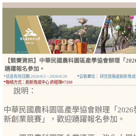
【競賽資訊】中華民國農科園區產學協會辦理「20
踴躍報名參加。
*
訊息有效
日期:
2026/6/2
~
2026/6/26
*
公告單位：
研究發展處創新育成
*
聯絡方式：
創新育成中心 許經理#7268
說明：
中華民國農科園區產學協會辦理「202
新創業競賽」，歡迎踴躍報名參加。