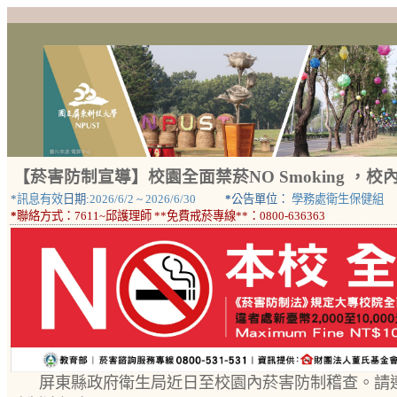
【菸害防制宣導】校園全面禁菸NO Smoking ，
*
訊息有效
日期:
2026/6/2
~
2026/6/30
*
公告單位：
學務處衛生保健組
*
聯絡方式：
7611~邱護理師 **免費戒菸專線**：0800-636363
屏東縣政府衛生局近日至校園內菸害防制稽查。請