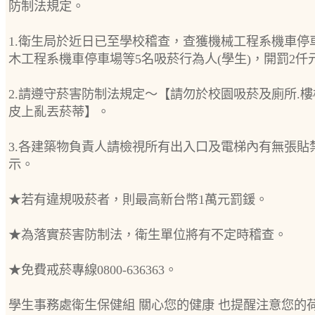
防制法規定。
1.衛生局於近日已至學校稽查，查獲機械工程系機車停
木工程系機車停車場等5名吸菸行為人(學生)，開罰2仟
2.請遵守菸害防制法規定～【請勿於校園吸菸及廁所.樓
皮上亂丟菸蒂】。
3.各建築物負責人請檢視所有出入口及電梯內有無張貼
示。
★若有違規吸菸者，則最高新台幣1萬元罰鍰。
★為落實菸害防制法，衛生單位將有不定時稽查。
★免費戒菸專線0800-636363。
學生事務處衛生保健組 關心您的健康 也提醒注意您的