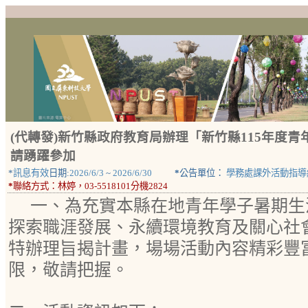
(代轉發)新竹縣政府教育局辦理「新竹縣115年度青
請踴躍參加
*
訊息有效
日期:
2026/6/3
~
2026/6/30
*
公告單位：
學務處課外活動指導
*
聯絡方式：
林婷，03-5518101分機2824
一、為充實本縣在地青年學子暑期生
探索職涯發展、永續環境教育及關心社
特辦理旨揭計畫，場場活動內容精彩豐
限，敬請把握。