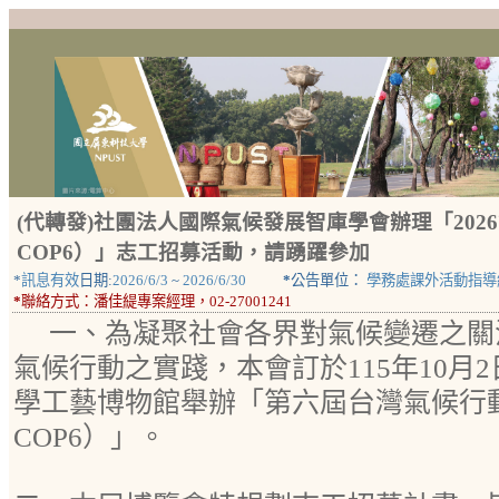
(代轉發)社團法人國際氣候發展智庫學會辦理「202
COP6）」志工招募活動，請踴躍參加
*
訊息有效
日期:
2026/6/3
~
2026/6/30
*
公告單位：
學務處課外活動指導
*
聯絡方式：
潘佳緹專案經理，02-27001241
一、為凝聚社會各界對氣候變遷之關
氣候行動之實踐，本會訂於115年10月2
學工藝博物館舉辦「第六屆台灣氣候行動
COP6）」。