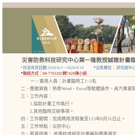
災害防救科技研究中心葉一隆教授誠徵計畫臨
*
訊息有效
日期:
2026/6/3
~
2026/6/10
*
公告單位：
研究總中
*
聯絡方式：
08-7703202轉7420陳小姐
一、需用人員：計畫臨時工1~2名
二、應徵資格：熟悉Word、Excel等軟體操作，具汽車駕
三、工作內容：
1.協助計畫工作執行。
2.其他臨時交辦事項。
四、工作期間：完成聘用流程後至115年8月31日止。
五、工作地點：災防中心
六、薪資待遇： 依學校或研究計畫編列標準規定