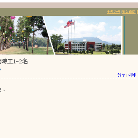
全部公告
|
登入頁面
|
時工1~2名
心
分享
|
列印
照。