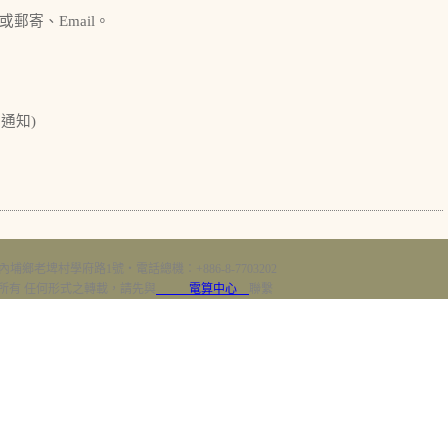
郵寄、Email。
通知)
內埔鄉老埤村學府路1號‧電話總機：+886-8-7703202
erved 版權所有 任何形式之轉載，請先與
電算中心
聯繫