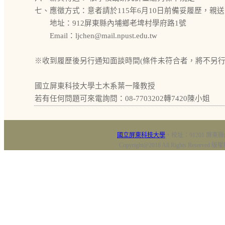
七、應徵方式：意者請於115年6月10日前備妥履歷，親送或
地址：912屏東縣內埔鄉老埤村學府路1號
Email：ljchen@mail.npust.edu.tw
※收到履歷後另行通知面談時間(條件未符合者，將不另行
國立屏東科技大學土木系葉一隆教授
若有任何問題可來電詢問：08-7703202轉7420陳小姐
國立屏東科技大學
‧校址：91201 屏東縣
Copyright@2018 All Rights Res