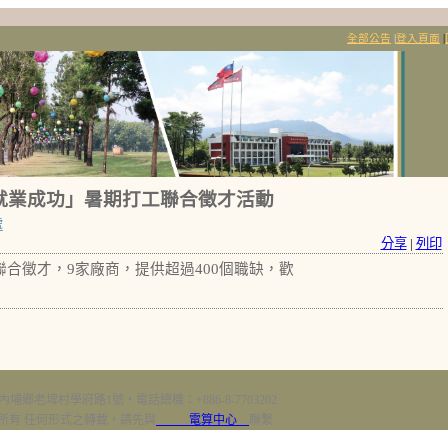
全部公告
|
登入頁面
|
中 就業成功」暑期打工聯合徵才活動
處
分享
|
列印
聯合徵才，9家廠商，提供超過400個職缺，歡
內埔鄉老埤村學府路1號‧電話總機：+886-8-7703202
erved 版權所有 任何形式之轉載，請先與
電算中心
聯繫