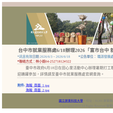
台中市就業服務處6/18辦理2026「富市台
*
訊息有效
日期:
2026/6/3
~
2026/6/18
*
公告單位：
職涯發展
*
聯絡方式：
林小姐04-25271812#322
臺中市政府6月18日在田心里活動中心辦理暑期打工
迎踴躍參加，詳情請至臺中市就業服務處官網查詢。
附件:
海報_頁面_1.jpg
海報_頁面_2.jpg
國立屏東科技大學
‧校址：91201 屏東縣
Copyright@2018 All Rights Res