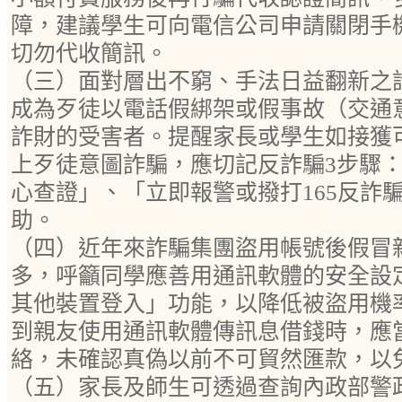
障，建議學生可向電信公司申請關閉手
切勿代收簡訊。
（三）面對層出不窮、手法日益翻新之
成為歹徒以電話假綁架或假事故（交通
詐財的受害者。提醒家長或學生如接獲
上歹徒意圖詐騙，應切記反詐騙3步驟
心查證」、「立即報警或撥打165反詐
助。
（四）近年來詐騙集團盜用帳號後假冒
多，呼籲同學應善用通訊軟體的安全設
其他裝置登入」功能，以降低被盜用機
到親友使用通訊軟體傳訊息借錢時，應
絡，未確認真偽以前不可貿然匯款，以
（五）家長及師生可透過查詢內政部警政