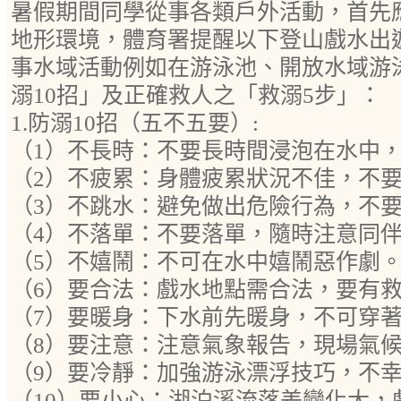
暑假期間同學從事各類戶外活動，首先
地形環境，體育署提醒以下登山戲水出
事水域活動例如在游泳池、開放水域游
溺10招」及正確救人之「救溺5步」：
1.防溺10招（五不五要）:
（1）不長時：不要長時間浸泡在水中
（2）不疲累：身體疲累狀況不佳，不
（3）不跳水：避免做出危險行為，不
（4）不落單：不要落單，隨時注意同
（5）不嬉鬧：不可在水中嬉鬧惡作劇
（6）要合法：戲水地點需合法，要有
（7）要暖身：下水前先暖身，不可穿
（8）要注意：注意氣象報告，現場氣
（9）要冷靜：加強游泳漂浮技巧，不
（10）要小心：湖泊溪流落差變化大，