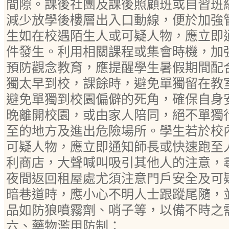
間隙。課後社團及課後照顧班或自習班
減少放學後樓層出入口動線，便於加強
生如在校遇陌生人或可疑人物，應立即
件發生。利用相關課程或集會時機，加
預防觀念教育，應提醒學生暑假期間配
獨太早到校，課餘時，避免單獨留在教
避免單獨到校園偏僻的死角，確保自身
晚離開校園，或由家人陪同，絕不單獨
至的地方及進出危險場所。學生若於校
可疑人物，應立即通知師長或快速跑至
利商店，大聲喊叫吸引其他人的注意，
夜間返回租屋處尤須注意門戶安全及可
暗巷道時，應小心不明人士跟蹤尾隨，
品如防狼噴霧劑、哨子等，以備不時之
六、藥物濫用防制：