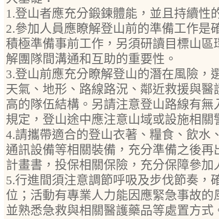
1.登山者應充分鍛鍊體能，並且持續性
2.參加人員應瞭解登山前的準備工作是
積極準備事前工作，另須研讀目標山區
解團隊間溝通和互助的重要性。
3.登山前應充分瞭解登山的潛在風險，
天氣、地形、路線路況、鄰近救援與醫
高的隊伍結構。另請注意登山路線有無
規定，登山途中應注意山域或設施相關
4.請攜帶適合的登山衣著、糧食、飲水
通訊設備等相關裝備，充分準備之後再
計畫書，投保相關保險，充分保障參加
5.行進間須注意調節呼吸及步伐節奏，
位；活動有專業人力能因應緊急事故的
並熟悉急救與相關醫護藥品等處置方式