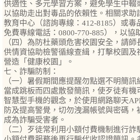
供適性、多元學習方案，避免學生中輟
以協助走出對毒品的依賴性。相關求助
教育中心（諮詢專線：412-8185）或
免費專線電話：0800-770-885），
（四）為防杜藥頭危害校園安全，請師
供情資協助檢警循線查緝，打擊校園及
營造「健康校園」。
七、詐騙防制：
（一）暑假期間應提醒勿點選不明簡訊
當成跳板而四處散發簡訊，使歹徒有機
智慧型手機的觀念，於使用網路聊天APP
防及提高警覺，切勿洩漏帳號與密碼，
成為詐騙受害者。
（二）歹徒常利用小額付費機制進行詐
小額付費服務後再行騙代收認證簡訊。