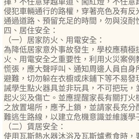
揮，不任意穿越車道、闖紅燈，不任意
侵犯車輛通行的路權，穿著亮色及有反
通過道路、預留充足的時間，勿與沒耐
四、居住安全：
（一）居家防火、用電安全：
為降低居家意外事故發生，學校應積極
火、用電安全之重要性，利用火災案例
慌張，應大聲呼叫、通知周邊人員自身
避難，切勿躲在衣櫥或床鋪下等不易發
誡學生點火器具並非玩具，不可把玩，
起火災及傷亡。並應提醒家長有關打火
之放置場所，應予上鎖，並請家長充分
難逃生路線，以建立危機意識並維護學
（二）賃居安全：
使用瓦斯熱水器沐浴及瓦斯爐煮食時，