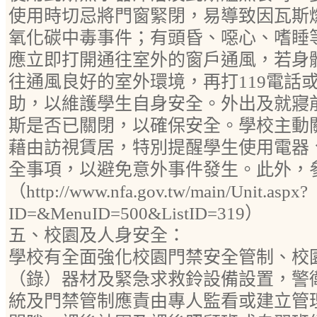
使用時切忌將門窗緊閉，易導致因瓦斯
氧化碳中毒事件；有頭昏、噁心、嗜睡
應立即打開通往室外的窗戶通風，若身
往通風良好的室外環境，再打119電話
助，以維護學生自身安全。外出及就寢
斯是否已關閉，以確保安全。學校主動
藉由訪視賃居，特別提醒學生使用電器
全事項，以避免意外事件發生。此外，
（http://www.nfa.gov.tw/main/Unit.aspx?
ID=&MenuID=500&ListID=319）
五、校園及人身安全：
學校有全面強化校園門禁安全管制、校
（錄）器材及緊急求救鈴設備設置，警
統及門禁管制應責由專人監看或建立管