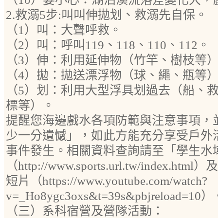
2.救溺5步:叫叫伸拋划、救溺先自保。
（1）叫：大聲呼救。
（2）叫：呼叫119、118、110、112。
（3）伸：利用延伸物（竹竿、樹枝等
（4）拋：拋送漂浮物（球、繩、瓶等
（5）划：利用大型浮具划過去（船、
標等）。
提醒您海邊戲水各項防範與注意事項，
少一分遺憾」，如此方能充分享受戶外
事件發生。相關資料查詢請至「學生水
（http://www.sports.url.tw/index
短片（https://www.youtube.com/watch?
v=_Ho8ygc3oxs&t=39s&pbjreload=10
（三）系科宿營及營隊活動：