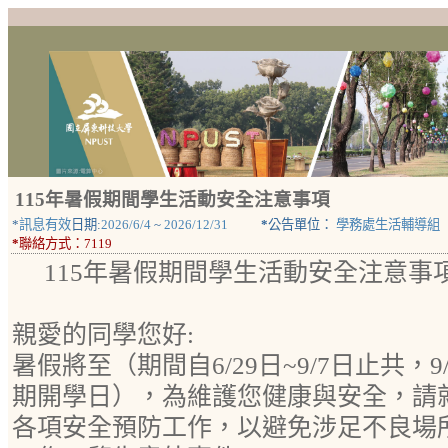
115年暑假期間學生活動安全注意事項
*
訊息有效
日期:
2026/6/4
~
2026/12/31
*
公告單位：
學務處生活輔導組
*
聯絡方式：
7119
115年暑假期間學生活動安全注意事
親愛的同學您好:
暑假將至（期間自6/29日~9/7日止共，9
期開學日），為維護您健康與安全，請
各項安全預防工作，以避免涉足不良場