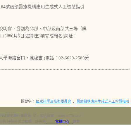
63164號函頒醫療機構應用生成式人工智慧指引
說明會，分別為北部、中部及南部共三場（詳
15年6月5日(星期五)前完成報名(網址：
窗口，陳秘書 (電話：02-6620-2589分
關鍵字：
國家科學及技術委員會
醫療機構應用生成式人工智慧指引
、
內埔鄉老埤村學府路1號‧電話總機：+886-8-7703202
erved 版權所有 任何形式之轉載，請先與
電算中心
聯繫