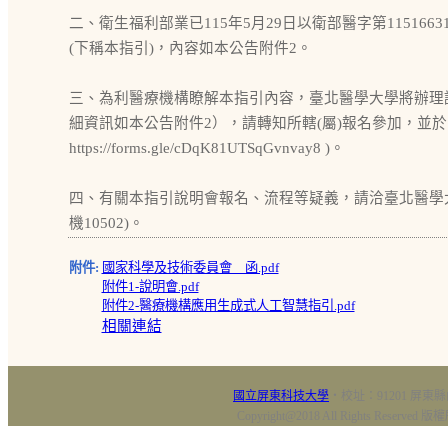
二、衛生福利部業已115年5月29日以衛部醫字第11516
(下稱本指引)，內容如本公告附件2。
三、為利醫療機構瞭解本指引內容，臺北醫學大學將辦理
細資訊如本公告附件2），請轉知所轄(屬)報名參加，並於1
https://forms.gle/cDqK81UTSqGvnvay8 )。
四、有關本指引說明會報名、流程等疑義，請洽臺北醫學大學聯絡
機10502)。
附件:
國家科學及技術委員會 函.pdf
附件1-說明會.pdf
附件2-醫療機構應用生成式人工智慧指引.pdf
相關連結
國立屏東科技大學
‧校址：91201 屏東縣
Copyright@2018 All Rights Res