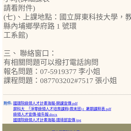
請看附件)
(七)、上課地點：國立屏東科技大學，教室
縣內埔鄉學府路 1 號環
工系館)
三、 聯絡窗口：
有相關問題可以撥打電話詢問
報名問題：07-5919377 李小姐
課程問題：087703202#7517 張小姐
附件:
國環院綠領人才計畫海報-開課宣傳.pdf
屏科大_「淨零綠領人才培育課程(周末班)」暑期課程表.pdf
綠領人才宣傳-搶先報.docx
國環院綠領人才計畫海報-環境部宣傳.jpg