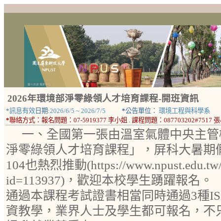
2026年環境部淨零綠領人才培育課程-開班資訊
*
訊息有效
日期:
2026/6/5
~
2026/7/5
*
公告單位：
環境工程與科學系
*
聯絡方式：
報名問題：07-5919377 李小姐 . 課程問題：087703202#7517 
一、全國第一張由溫室氣體中央主管
淨零綠領人才培育課程」，屏科大暑期
104也熱烈推動(https://www.npust.edu.tw/n
id=113937)，歡迎本校學生踴躍報名。
通過本課程考試證書相當同時通過3種I
資教學，業界人士及學生都可報名，不