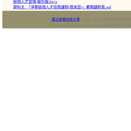
綠領人才宣傳-搶先報.docx
屏科大_「淨零綠領人才培育課程(周末班)」暑期課程表.pdf
國立屏東科技大學
‧校址：91201 屏東縣內埔鄉老埤村
Copyright@2018 All Rights Reserved 版權