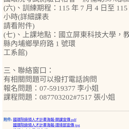
(六)、訓練期程：115 年 7 月 4 日至 115 
小時(詳細課表
請看附件)
(七)、上課地點：國立屏東科技大學，教室
縣內埔鄉學府路 1 號環
工系館)
三、聯絡窗口：
有相關問題可以撥打電話詢問
報名問題：07-5919377 李小姐
課程問題：087703202#7517 張小姐
附件:
國環院綠領人才計畫海報-開課宣傳.pdf
國環院綠領人才計畫海報-環境部宣傳.jpg