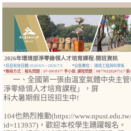
2026年環境部淨零綠領人才培育課程-開班資訊
*
訊息有效
日期:
2026/6/5
~
2026/7/5
*
公告單位：
環境工程與科學系
*
聯絡方式：
報名問題：07-5919377 李小姐. 課程問題：087703202#7517 
一、全國第一張由溫室氣體中央主管
淨零綠領人才培育課程」，屏
科大暑期假日班招生中!
104也熱烈推動(https://www.npust.edu.tw/n
id=113937)，歡迎本校學生踴躍報名。