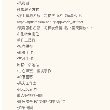
•花布扇
體驗報名方式
•線上預約名額：每梯次10名（額滿即止）。
https://npusthakka.netlify.app/code_artifact
•現場報名名額：每梯次保留5名（當天開放）。
市集特色攤位
手作工藝品
•松貞拼布
•龍種手作
•布凡手作
風格生活選品
•甘心蜂蜜／蜜境手作
•崎旸園藝
•果夫工作室
•No.202花室
職人好物與田園
•胖魚陶藝 PONHIE CERAMIC
•如果田園