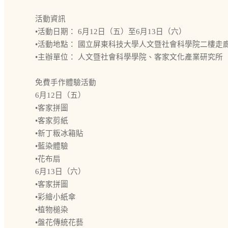
活動資訊
•活動日期： 6月12日（五）至6月13日（六）
•活動地點： 國立屏東科技大學人文暨社會科學院二樓走廊
•主辦單位： 人文暨社會科學學院、客家文化產業研究所
免費手作體驗活動
6月12日（五）
•客家拼圖
•客家剪紙
•新丁粄冰箱貼
•藍染體驗
•花布扇
6月13日（六）
•客家拼圖
•彩繪小紙傘
•植物槌染
•盤花傳統花藝