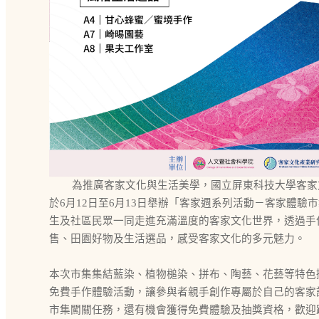
為推廣客家文化與生活美學，國立屏東科技大學客家
於6月12日至6月13日舉辦「客家週系列活動－客家體驗
生及社區民眾一同走進充滿溫度的客家文化世界，透過手
售、田園好物及生活選品，感受客家文化的多元魅力。
本次市集集結藍染、植物槌染、拼布、陶藝、花藝等特色
免費手作體驗活動，讓參與者親手創作專屬於自己的客家
市集闖關任務，還有機會獲得免費體驗及抽獎資格，歡迎