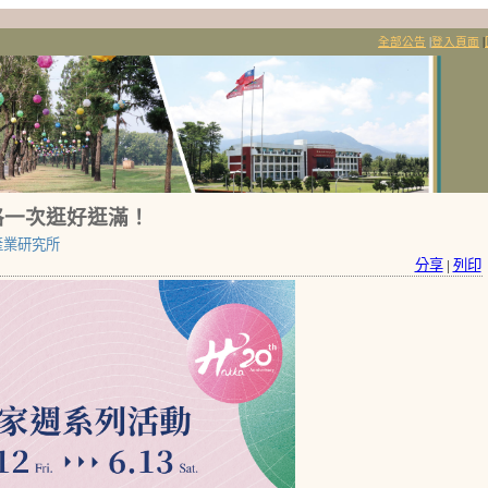
全部公告
|
登入頁面
|
格一次逛好逛滿！
產業研究所
分享
|
列印