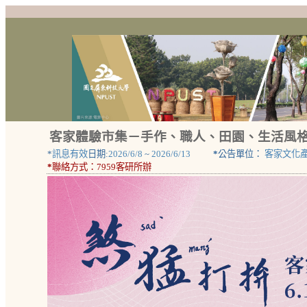
客家體驗市集－手作、職人、田園、生活風
*
訊息有效
日期:
2026/6/8
~
2026/6/13
*
公告單位：
客家文化
*
聯絡方式：
7959客研所辦