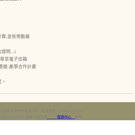
薪計算,並依勞動基
...)
)前寄至電子信箱
名字)應徵-產學合作計畫
試。
內埔鄉老埤村學府路1號‧電話總機：+886-8-7703202
erved 版權所有 任何形式之轉載，請先與
電算中心
聯繫