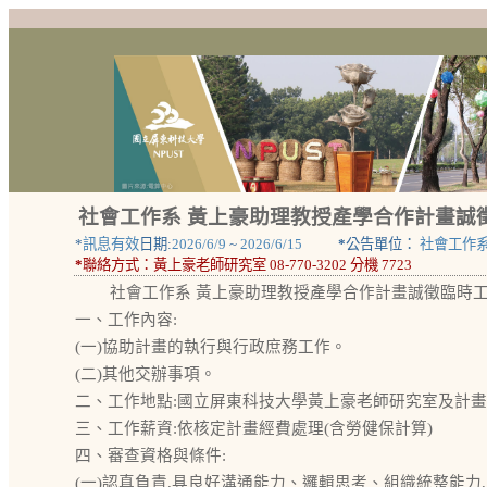
社會工作系 黃上豪助理教授產學合作計畫誠徵
*
訊息有效
日期:
2026/6/9
~
2026/6/15
*
公告單位：
社會工作
*
聯絡方式：
黃上豪老師研究室 08-770-3202 分機 7723
社會工作系 黃上豪助理教授產學合作計畫誠徵臨時工讀
一、工作內容:
(一)協助計畫的執行與行政庶務工作。
(二)其他交辦事項。
二、工作地點:國立屏東科技大學黃上豪老師研究室及計
三、工作薪資:依核定計畫經費處理(含勞健保計算)
四、審查資格與條件:
(一)認真負責,具良好溝通能力、邏輯思考、組織統整能力