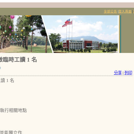
全部公告
|
登入頁面
|
臨時工讀 1 名
系
分享
|
列印
 1 名
畫執行相關地點
,並能獨立作