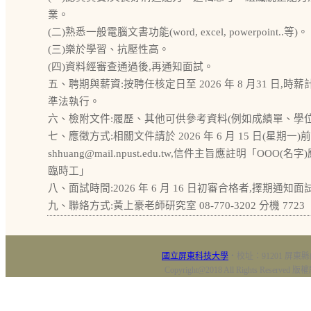
業。
(二)熟悉一般電腦文書功能(word, excel, powerpoint..等)。
(三)樂於學習、抗壓性高。
(四)資料經審查通過後,再通知面試。
五、聘期與薪資:按聘任核定日至 2026 年 8 月31 日,時
準法執行。
六、檢附文件:履歷、其他可供參考資料(例如成績單、學位證明
七、應徵方式:相關文件請於 2026 年 6 月 15 日(星期一
shhuang@mail.npust.edu.tw,信件主旨應註明「OOO(
臨時工」
八、面試時間:2026 年 6 月 16 日初審合格者,擇期通知面
九、聯絡方式:黃上豪老師研究室 08-770-3202 分機 7723
國立屏東科技大學
‧校址：91201 屏東縣
Copyright@2018 All Rights Res