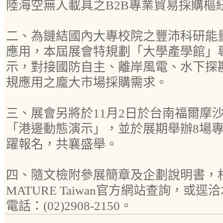
陸海空無人載具之B2B專業貿易採購樞
二、為鏈結國內大專校院之豐沛科研能
應用，本屆展會特規劃「大學產學館」
示，對接國防自主、離岸風電、水下探
規應用之龐大市場採購需求。
三、展會另將於11月2日於台南福爾摩
「港邊動態演示」，並於展期舉辦8場
躍報名，共襄盛舉。
四、隨文檢附參展簡章及企劃說明書，
MATURE Taiwan官方網站查詢，或
電話：(02)2908-2150。