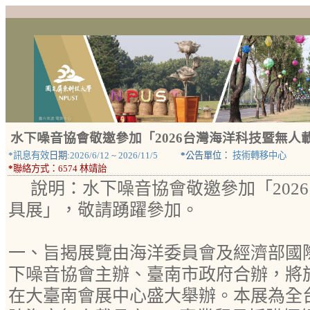
水下噪音協會敬邀參加「2026台灣海洋科技暨無人
*
訊息有效
日期:
2026/6/12
~
2026/11/5
*
公告單位：
技術轉移中心
*
聯絡方式：
6574 林靖詒
說明：水下噪音協會敬邀參加「202
具展」，敬請踴躍參加。
一、旨揭展覽由海洋委員會及經濟部國
下噪音協會主辦、臺南市政府合辦，將於2
在大臺南會展中心盛大舉辦。本展為全