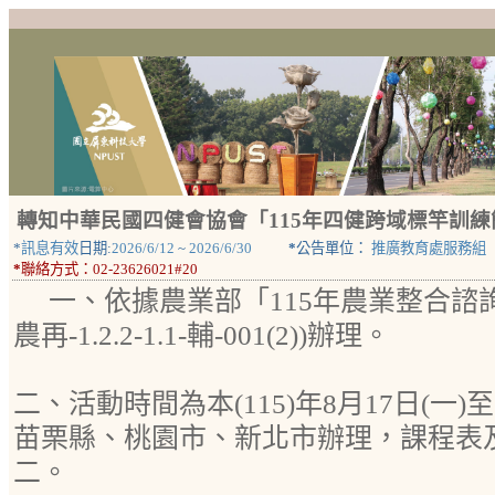
轉知中華民國四健會協會「115年四健跨域標竿訓
*
訊息有效
日期:
2026/6/12
~
2026/6/30
*
公告單位：
推廣教育處服務組
*
聯絡方式：
02-23626021#20
一、依據農業部「115年農業整合諮詢
農再-1.2.2-1.1-輔-001(2))辦理。
二、活動時間為本(115)年8月17日(一)
苗栗縣、桃園市、新北市辦理，課程表
二。