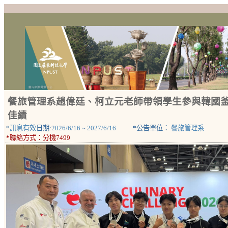
餐旅管理系趙偉廷、柯立元老師帶領學生參與韓國釜山2026
佳績
*
訊息有效
日期:
2026/6/16
~
2027/6/16
*
公告單位：
餐旅管理系
*
聯絡方式：
分機7499