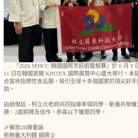
「2026 SFHCC 韓國國際烹飪廚藝競賽」於 6 月 9 日
11 日在韓國首爾 KINTEX 國際展覽中心盛大舉行。本
合當地指標性食品展，吸引全球十多個國家的頂尖好手
勁。
由趙偉廷、柯立元老師共同指導率領同學，斬獲共榮獲
牌、2面銅牌及佳作，恭喜以下獲獎同學。
🎉餐旅2B陳重諭
新鮮義大利麵 銀牌🥈