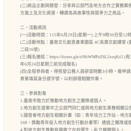
(二)商品企劃與開發：分享與公部門及地方合作之實務案
方風土及文化資源，轉譯為具故事性與競爭力之商品。
二、活動資訊
(一)活動時間：115年6月29日(星期一) 上午9時30分至12
(二)活動地點：臺南文化創意產業園區 4C長壽文創講堂 
二段16號)
(三)報名連結：https://forms.gle/zNbWMPsZSL2xrqKs
年6月24日星期三前完成報名)
(四)全程參與者，得核發公務人員研習時數3小時，需申
表單填寫身分證字號，以利辦理相關作業。
三、參與對象
1.臺南市致力於推動地方創生之團隊或個人。
2.地方創生提案中之公部門同仁或與地方創生業務相關公
3.國發會地方創生相關計畫（如：青年培力工作站、地方
168、獎勵青年投入地方創生行動計畫等）通過之團隊或
4.對地方創生推動有興趣之在校學生、私立機關個人。