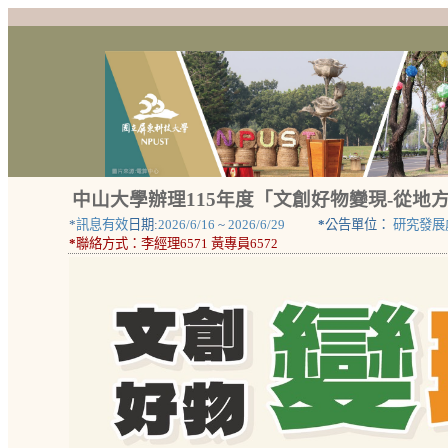
中山大學辦理115年度「文創好物變現-從
*
訊息有效
日期:
2026/6/16
~
2026/6/29
*
公告單位：
研究發展
*
聯絡方式：
李經理6571 黃專員6572