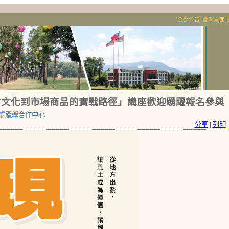
全部公告
|
登入頁面
|
地方文化到市場商品的實戰路徑」講座歡迎踴躍報名參與
處產學合作中心
分享
|
列印