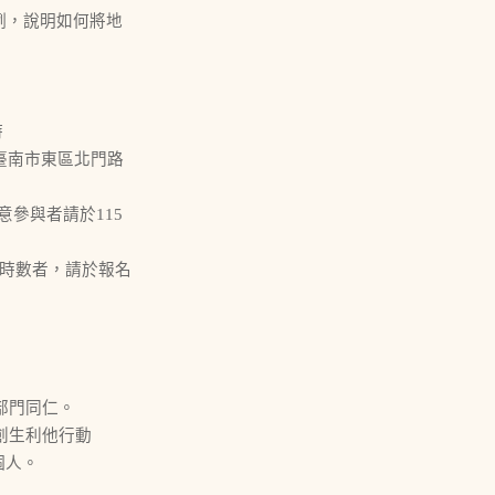
例，說明如何將地
時
(臺南市東區北門路
5 (有意參與者請於115
請時數者，請於報名
部門同仁。
創生利他行動
個人。