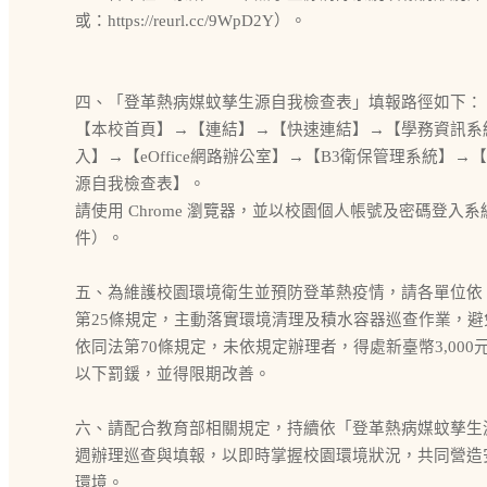
或：https://reurl.cc/9WpD2Y）。
四、「登革熱病媒蚊孳生源自我檢查表」填報路徑如下：
【本校首頁】→【連結】→【快速連結】→【學務資訊系統】→
入】→【eOffice網路辦公室】→【B3衛保管理系統】
源自我檢查表】。
請使用 Chrome 瀏覽器，並以校園個人帳號及密碼登入
件）。
五、為維護校園環境衛生並預防登革熱疫情，請各單位依
第25條規定，主動落實環境清理及積水容器巡查作業，避
依同法第70條規定，未依規定辦理者，得處新臺幣3,000元以
以下罰鍰，並得限期改善。
六、請配合教育部相關規定，持續依「登革熱病媒蚊孳生
週辦理巡查與填報，以即時掌握校園環境狀況，共同營造
環境。