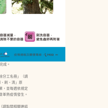
完成。
除分工名冊」（請
巡、倒、刷、清」原
業，並每週依規定
登革熱疫情發生。
（請點閱相關連結