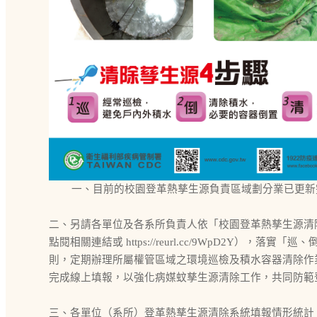
一、目前的校園登革熱孳生源負責區域劃分業已更新
二、另請各單位及各系所負責人依「校園登革熱孳生源清
點閱相關連結或 https://reurl.cc/9WpD2Y），落實「
則，定期辦理所屬權管區域之環境巡檢及積水容器清除作
完成線上填報，以強化病媒蚊孳生源清除工作，共同防範
三、各單位（系所）登革熱孳生源清除系統填報情形統計