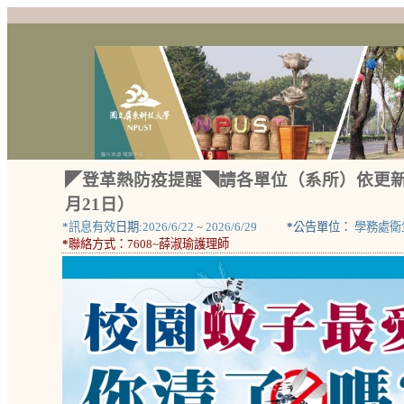
◤登革熱防疫提醒◥請各單位（系所）依更新
月21日）
*
訊息有效
日期:
2026/6/22
~
2026/6/29
*
公告單位：
學務處衛
*
聯絡方式：
7608~薛淑瑜護理師