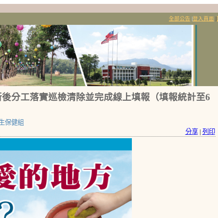
全部公告
|
登入頁面
|
後分工落實巡檢清除並完成線上填報（填報統計至6
生保健組
分享
|
列印