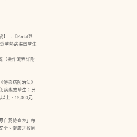
【Portal登
→【登革熱病媒蚊孳生
系統（操作流程詳附
《傳染病防治法》
免病媒蚊孳生；另
上、15,000元
源自我檢查表」每
安全、健康之校園