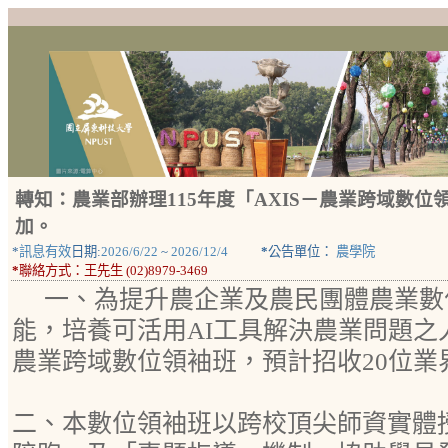
轉知：農業部辦理115年度「AXIS－農業跨域數
加。
*
訊息有效
日期:
2026/6/22
~
2026/12/4
*
公告單位：
農學院
*
聯絡方式：
王先生 (02)8979-3469
一、為提升農企業及農民團體農業數
能，培養可活用AI工具解決農業問題之
農業跨域數位領袖班，預計招收20位業
二、本數位領袖班以跨校頂尖師資實體