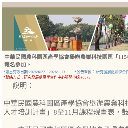
中華民國農科園區產學協會舉辦農業科技園區「11
報名參加。
*
訊息有效
日期:
2026/6/22
~
2026/11/3
*
公告單位：
研究發展處產學合
*
聯絡方式：
研究發展處產學合作中心張簡小姐 #6573
說明：
中華民國農科園區產學協會舉辦農業科技
人才培訓計畫」8至11月課程規畫表，