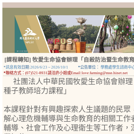
[課程轉知] 牧愛生命協會辦理「自殺防治暨生命教
*
訊息有效
日期:
2026/6/23
~
2026/10/1
*
公告單位：
學務處學生諮商中
*
聯絡方式：
(07)521-8931請洽許小姐或Email:love.farming@msn.hinet.net
社團法人中華民國牧愛生命協會辦理
種子教師培力課程」
本課程針對有興趣探索人生議題的民眾
解心理危機輔導與生命教育的相關工作
輔導、社會工作及心理衛生等工作者，