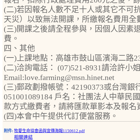
(二)若因報名人數不足十人或其它不可
天災）以致無法開課，所繳報名費用全
(三)開課之後請全程參與，因個人因素
費。
四、其他
(一)上課地點：高雄市鼓山區濱海二路23
(二)洽詢電話： (07)521-8931請洽許小
Email:love.farming@msn.hinet.net
(三)郵政劃撥帳號：42190373或台灣
051001089184 戶名：社團法人中
款方式繳費者，請將匯款單影本及報名資料
(四)本會中午提供代訂便當服務。
附件:
牧愛生命協會函與宣傳海報1150612.pdf
相關連結