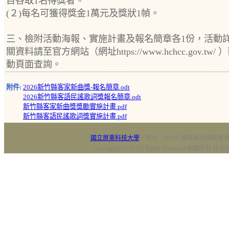
目各取1名得獎者。
(２)每名可獲得獎金1萬元及獎狀1幀。
三、檢附活動海報、實施計畫及報名簡章各1份，活動
關資料請至官方網站（網址https://www.hchcc.gov.tw/
動頁面查詢。
附件:
2026新竹縣客家新曲獎-報名簡章.odt
2026新竹縣客語民謠歌詞獎報名簡章.odt
新竹縣客家新曲獎獎勵實施計畫.pdf
新竹縣客語民謠歌詞獎實施計畫.pdf
國立屏東科技大學
‧校址：91201 屏東縣內埔鄉老埤村
Copyright@2018 All Rights Reserved 版權