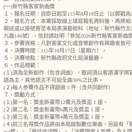
(一)新竹縣客家新曲獎
１、報名日期：自即日起至115年8月19日止（以郵戳
２、報名方式：本案採取線上填寫報名資料後，再將紙
親送或以掛號寄至本局表演藝術科（地址：新竹縣竹北
九路146號），信封請註明「參加2026新竹縣客家新曲
３、參賽資格：凡對客家文化或音樂創作有興趣者皆可
４、決賽時間：115年10月17日（星期六）。
５、決賽地點：新竹縣政府文化局演藝廳。
６、作品規範：
(１)須為全新創作（包含詞曲），歌詞須以客語漢字撰
語為主，其他語言不可逾全曲30%之比率。
(２)每人參賽作品不得超過 3 件（含共同創作）
７、獎勵方式：
(１)第一名：獎金新臺幣12萬元及獎盃 1 座。
(２)第二名：獎金新臺幣6萬元及獎盃 1 座。
(３)第三名：獎金新臺幣4萬元及獎盃 1 座。
(４)前三名得獎作品將由本局錄製數位單曲，另設有「
ing獎」、「最佳作詞獎」、「決賽現場人氣獎」及入