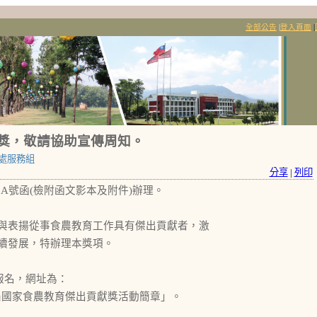
全部公告
|
登入頁面
|
獎，敬請協助宣傳周知。
處服務組
分享
|
列印
858A號函(檢附函文影本及附件)辦理。
與表揚從事食農教育工作具有傑出貢獻者，激
續發展，特辦理本獎項。
報名，網址為：
訊請詳閱「第2屆國家食農教育傑出貢獻獎活動簡章」。