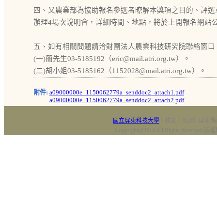
四、又農業部為協助報名參選者暸解本獎項之目的、評選
辦理4場次說明會，詳細時間、地點，將於上開報名網站
五、如有相關問題請洽財團法人農業科技研究院聯絡窗口
(一)簡先生03-5185192（eric@mail.atri.org.tw）。
(二)胡小姐03-5185162（1152028@mail.atri.org.tw）。
附件:
a09000000e_1150062779a_senddoc2_attach1.pdf
a09000000e_1150062779a_senddoc2_attach2.pdf
國立屏東科技大學
‧校址：91201 屏東縣
Copyright@2018 All Rights Res