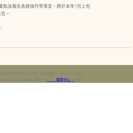
重點及報名系統操作等事宜，將於本年7月上旬
公告。
：
內埔鄉老埤村學府路1號‧電話總機：+886-8-7703202
erved 版權所有 任何形式之轉載，請先與
電算中心
聯繫