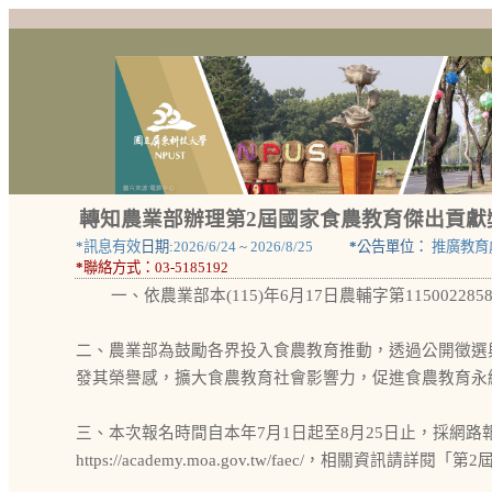
轉知農業部辦理第2屆國家食農教育傑出貢獻
*
訊息有效
日期:
2026/6/24
~
2026/8/25
*
公告單位：
推廣教育
*
聯絡方式：
03-5185192
一、依農業部本(115)年6月17日農輔字第1150022
二、農業部為鼓勵各界投入食農教育推動，透過公開徵選
發其榮譽感，擴大食農教育社會影響力，促進食農教育永
三、本次報名時間自本年7月1日起至8月25日止，採網路
https://academy.moa.gov.tw/faec/，相關資