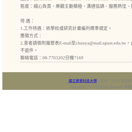
態度：細心負責、樂觀主動積極、溝通協調、服務熱忱、
待 遇：
1.工作待遇：依學校或研究計畫編列標準規定。
應徵方式：
2.意者請檢附履歷表E-mail至chunya@mail.npust
不退件。
聯絡電話：08-7703202分機7169
國立屏東科技大學
‧校址：91201 屏東縣
Copyright@2018 All Rights Res