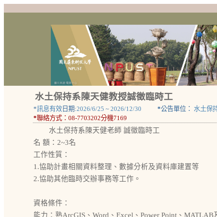
水土保持系陳天健教授誠徵臨時工
*
訊息有效
日期:
2026/6/25
~
2026/12/30
*
公告單位：
水土保
*
聯絡方式：
08-7703202分機7169
水土保持系陳天健老師 誠徵臨時工
名 額：2~3名
工作性質：
1.協助計畫相關資料整理、數據分析及資料庫建置等
2.協助其他臨時交辦事務等工作。
資格條件：
能力：熟ArcGIS、Word、Excel、Power Point、MAT