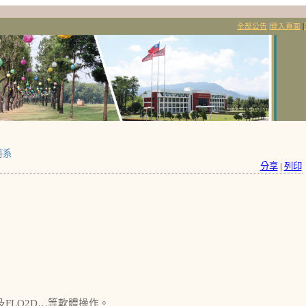
全部公告
|
登入頁面
|
持系
分享
|
列印
LAB及FLO2D…等軟體操作。