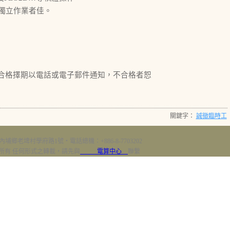
獨立作業者佳。
.edu.tw，合格擇期以電話或電子郵件通知，不合格者恕
關鍵字：
誠徵臨時工
內埔鄉老埤村學府路1號‧電話總機：+886-8-7703202
erved 版權所有 任何形式之轉載，請先與
電算中心
聯繫