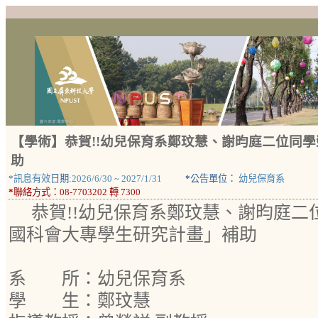
【學術】恭賀!!幼兒保育系鄭玟慧、謝昀庭二位同學
助
*
訊息有效
日期:
2026/6/30
~
2027/1/31
*
公告單位：
幼兒保育系
*
聯絡方式：
08-7703202 轉 7300
恭賀!!幼兒保育系鄭玟慧、謝昀庭二
國科會大專學生研究計畫」補助
系 所：幼兒保育系
學 生：鄭玟慧