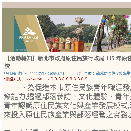
【活動轉知】新北市政府原住民族行政局 115 年原
校
*
訊息有效
日期:
2026/7/3
~
2026/8/21
*
公告單位：
學務處原住民族學生
*
聯絡方式：
02-26475011、０９３８８８３３０９
一、為促進本市原住民族青年職涯發
察能力,透過部落參訪、文化體驗、青年
青年認識原住民族文化與產業發展模式,
來投入原住民族產業與部落經營之實務