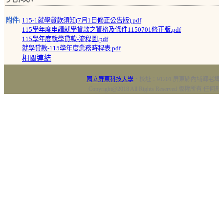
附件:
115-1就學貸款須知(7月1日修正公告版).pdf
115學年度申請就學貸款之資格及條件1150701修正版.pdf
115學年度就學貸款-流程圖.pdf
就學貸款-115學年度業務時程表.pdf
相關連結
國立屏東科技大學
‧校址：91201 屏東縣內埔鄉老埤村
Copyright@2018 All Rights Reserved 版權