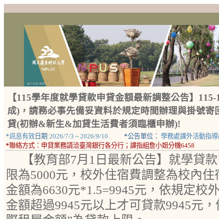
【115學年度就學貸款申貸金額最新調整公告】115-1
成)，請務必事先備妥資料於規定時間辦理與掛號寄
貸(初辦&新生&加貸生活費者須臨櫃申辦)!
*
訊息有效
日期:
2026/7/3
~
2026/9/10
*
公告單位：
學務處課外活動指導
*
聯絡方式：
申貸業務請洽臺灣銀行各分行；課指組詹小姐分機6458
【教育部7月1日最新公告】就學貸
限為5000元，校外住宿費調整為校內住
金額為6630元*1.5=9945元，依規
金額超過9945元以上才可貸款9945元，