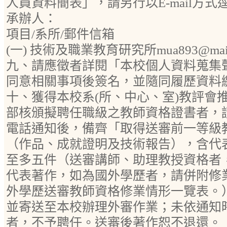
人員資料簡表」，請另行以E-mail方
承辦人：
項目/系所/郵件信箱
(一) 技術及職業教育研究所mua893@mail.np
九、請應徵者詳閱「本校個人資料蒐集
同意相關事項後簽名，並隨同履歷資料
十、獲得本校系(所、中心、室)教評會
部核頒擬聘任職級之教師資格證書者，請
電話通知後，備齊「取得送審前一等級
（作品、成就證明及技術報告），含代
至多五件（送審講師、助理教授資格者
代表著作，如為國外學歷者，請併附修
外學歷送審教師資格修業情形一覽表。
並寄送至本校辦理外審作業；未依通知
者，不予聘任。送審後著作恕不退還。