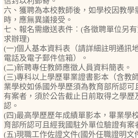
信封以利郵寄。
六、獲聘為本校教師後，如學校因教學
時，應無異議接受。
七、報名需繳送表件︰(各徵聘單位另
求辦理)
(一)個人基本資料表（請詳細註明通訊
電話及電子郵件信箱）。
(二)新聘專任教師應徵人員資料簡表。
(三)專科以上學歷畢業證書影本（含教
業學校如係國外學歷須為教育部所認可
有案者，須於公告截止日前取得之學歷
認。
(四)最高學歷歷年成績單影本，畢業學
育部所認可且經我國駐外單位驗證有案
(五)現職工作佐證文件(國外任職證明