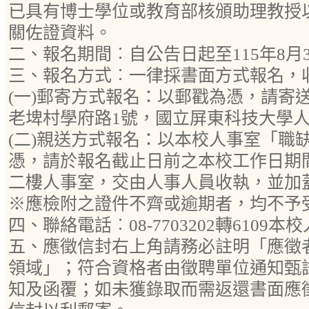
已具有博士學位或教育部核頒助理教授
關佐證資料。
二、報名期間︰自公告日起至115年8月
三、報名方式︰一律採書面方式報名，
(一)郵寄方式報名：以郵戳為憑，請寄送
老埤村學府路1號，國立屏東科技大學
(二)親送方式報名：以本校人事室「職
憑，請於報名截止日前之本校工作日期
二樓人事室，交由人事人員收執，並加
※應檢附之證件不齊或逾期者，均不予
四、聯絡電話︰08-7703202轉6109
五、應徵信封右上角請務必註明「應徵
領域」；符合資格者由徵聘單位通知甄
知及函覆；如未獲錄取而需返還書面應