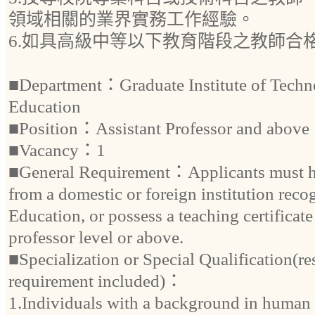
領域相關的業界實務工作經驗。
6.如具高級中等以下教育階段之教師合
■Department：Graduate Institute of Techno
Education
■Position：Assistant Professor and above
■Vacancy：1
■General Requirement：Applicants must ho
from a domestic or foreign institution reco
Education, or possess a teaching certificate 
professor level or above.
■Specialization or Special Qualification(re
requirement included)：
1.Individuals with a background in human 