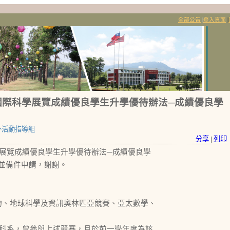
全部公告
|
登入頁面
|
國際科學展覽成績優良學生升學優待辦法─成績優良學
外活動指導組
分享
|
列印
展覽成績優良學生升學優待辦法─成績優良學
並備件申請，謝謝。
物、地球科學及資訊奧林匹亞競賽、亞太數學、
關科系，曾參與上述競賽，且於前一學年度為該