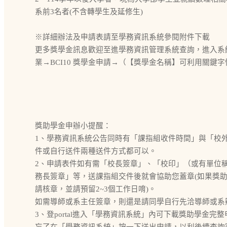
系前3名者(不含轉學生及延修生)
※詳細辦法及申請表請至學務資訊系統參閱附件下載
更多獎學金訊息歡迎至進學務資訊管理系統查詢，進入系統後
業→BCI10 獎學金申請→（【獎學金名稱】可利用關鍵
獎助學金申辦小提醒：
1、學務資訊系統公告同時有「課指組收件時間」與「校
件或自行送件兩種送件方式都可以。
2、申請表件如有需「校長簽章」、「校印」（或有單位
務長簽章」等，送課指組交件後就會協助您蓋章(如果獎
請核章，並請預留2~3個工作日唷)。
如需導師或系主任簽章，則還是請同學自行先洽導師或系
3、登portal進入「學務資訊系統」內可下載獎助學金