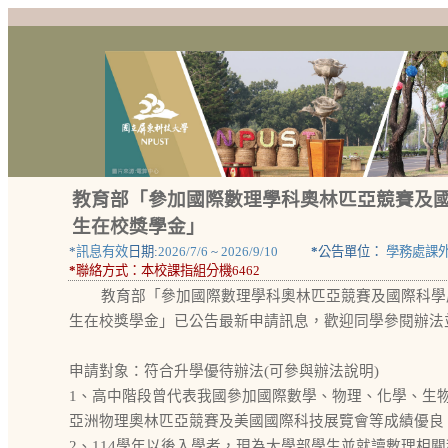
教育部「參加國際數理學科奧林匹亞競賽及
生在校獎學金」
*
訊息有效
日期:
2026/7/6
~
2026/9/10
*
公告單位：
學務處課
*
聯絡方式：
本校課指組分機6462
教育部「參加國際數理學科奧林匹亞競賽及國際科學
生在校獎學金」已公告最新申請訊息，歡迎同學參閱辦法
申請對象：符合升學優待辦法(可參與辦法說明)
1、高中階段曾代表我國參加國際數學、物理、化學、生
亞洲物理奧林匹亞競賽及美國國際科技展覽會等成績優良
2、114學年以後入學者，現為大學部學生並就讀數理相