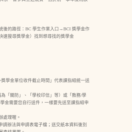
的路徑：BC 學生作業入口→BCI 獎學金作
字快速搜尋獎學金）找到想尋找的獎學金
外獎學金單位收件截止時間」代表課指組統一送
稱為「關防」、「學校印信」等）或「教務/學
助學金需要您自行送件，一樣要先送至課指組申
辦處理喔。
完整申請辦法與申請表電子檔；送交紙本資料後別