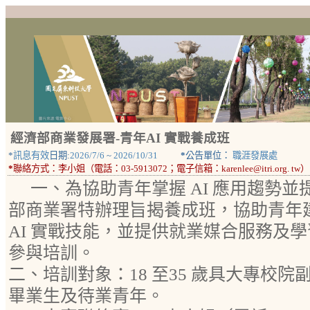
經濟部商業發展署-青年AI 實戰養成班
*
訊息有效
日期:
2026/7/6
~
2026/10/31
*
公告單位：
職涯發展處
*
聯絡方式：
李小姐（電話：03-5913072；電子信箱：karenlee@itri.org. tw）
一、為協助青年掌握 AI 應用趨勢
部商業署特辦理旨揭養成班，協助青年
AI 實戰技能，並提供就業媒合服務及
參與培訓。
二、培訓對象：18 至35 歲具大專校
畢業生及待業青年。