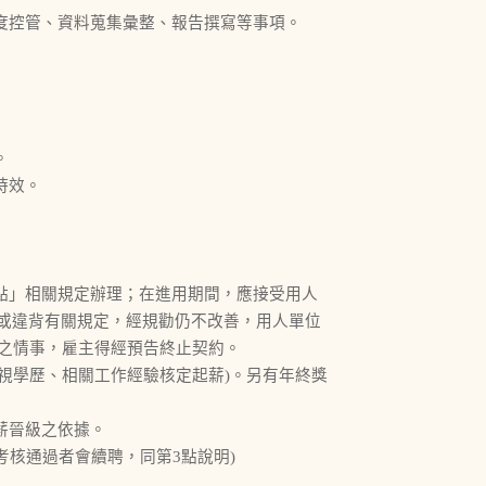
進度控管、資料蒐集彙整、報告撰寫等事項。
。
時效。
要點」相關規定辦理；在進用期間，應接受用人
或違背有關規定，經規勸仍不改善，用人單位
定之情事，雇主得經預告終止契約。
起(視學歷、相關工作經驗核定起薪)。另有年終獎
薪晉級之依據。
且考核通過者會續聘，同第3點說明)