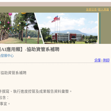
全部公告
|
登入頁面
|
AI應用類】-協助資管系補聘
色發展中心
分享
|
列印
-協助資管系補聘
文件撰寫、執行進度控管及成果報告資料彙整。
包含：
關事宜。