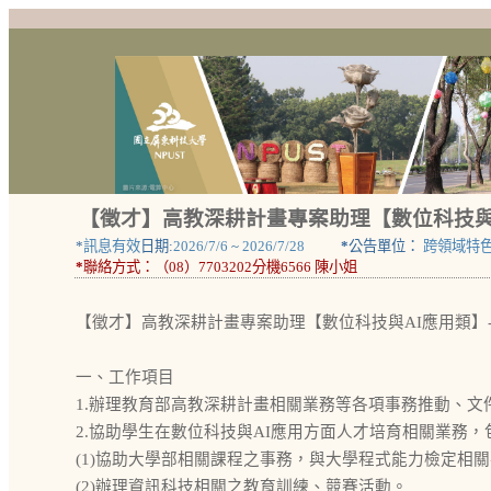
【徵才】高教深耕計畫專案助理【數位科技與
*
訊息有效
日期:
2026/7/6
~
2026/7/28
*
公告單位：
跨領域特
*
聯絡方式：
（08）7703202分機6566 陳小姐
【徵才】高教深耕計畫專案助理【數位科技與AI應用類】
一、工作項目
1.辦理教育部高教深耕計畫相關業務等各項事務推動、
2.協助學生在數位科技與AI應用方面人才培育相關業務，
(1)協助大學部相關課程之事務，與大學程式能力檢定相
(2)辦理資訊科技相關之教育訓練、競賽活動。