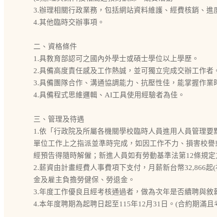
3.辦理相關行政業務，包括網站資料維護、經費核銷、
4.其他臨時交辦事項。
二、資格條件
1.具教育部認可之國內外學士或碩士學位以上學歷。
2.具備高度責任感及工作熱誠，並可獨立完成交辦工作者
3.具備團隊合作、溝通協調能力、抗壓性佳，能掌握作業
4.具備程式思維邏輯、AI工具使用經驗者為佳。
三、管理及待遇
1.依「行政院及所屬各機關學校臨時人員進用人員管理
單位工作上之指派並準時完成，如因工作不力、損害校譽
經預告得隨時解僱；新進人員如有勞動基準法第12條規
2.薪資由計畫經費人事費項下支付，月薪新台幣32,866
金及雇主負擔勞健保、勞退金。
3.年度工作優良且經考核通過者，做為次年是否續聘與敘
4.本年度聘期為起聘日起至115年12月31日。(合約期滿